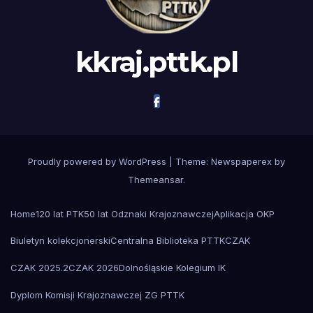
kkraj.pttk.pl
Proudly powered by WordPress
|
Theme: Newspaperex by
Themeansar
.
Home
120 lat PTK
50 lat Odznaki Krajoznawczej
Aplikacja OKP
Biuletyn kolekcjonerski
Centralna Biblioteka PTTK
CZAK
CZAK 2025.2
CZAK 2026
Dolnośląskie Kolegium IK
Dyplom Komisji Krajoznawczej ZG PTTK