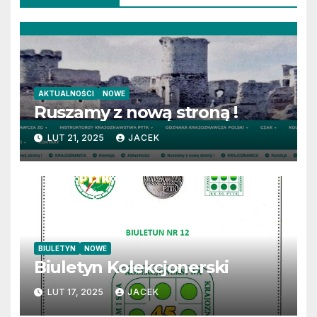
AKTUALNOŚCI
NOWE
Ruszamy z nową stroną !
LUT 21, 2025
JACEK
BIULETYN
NOWE
Biuletyn Kolekcjonerski
LUT 17, 2025
JACEK