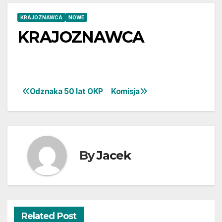
KRAJOZNAWCA
NOWE
KRAJOZNAWCA
Odznaka 50 lat OKP
Komisja
Nawigacja
wpisu
By
Jacek
Related Post