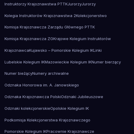
Instruktorzy Krajoznawstwa PTTK
Jurorzy
Jurorzy
Kolegia Instruktorów Krajoznawstwa 2
Kolekcjonerstwo
Komisja Krajoznawcza Zarządu Głównego PTTK
Komisja Krajoznawcza ZG
Krajowe Kolegium Instruktorów
Krajoznawca
Kujawsko – Pomorskie Kolegium IK
Linki
Lubelskie Kolegium IK
Mazowieckie Kolegium IK
Numer bierzący
Numer bieżący
Numery archiwalne
Odznaka Honorowa im. A. Janowskiego
Odznaka Krajoznawcza Polski
Odznaki Jubileuszowe
Odznaki kolekcjonerskie
Opolskie Kolegium IK
Podkomisja Kolekcjonerstwa Krajoznawczego
Pomorskie Kolegium IK
Pracownie Krajoznawcze