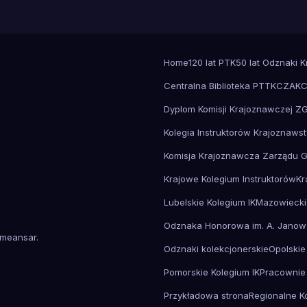
Home
120 lat PTK
50 lat Odznaki 
Centralna Biblioteka PTTK
CZAK
C
Dyplom Komisji Krajoznawczej Z
Kolegia Instruktorów Krajoznaws
Komisja Krajoznawcza Zarządu 
Krajowe Kolegium Instruktorów
Kr
Lubelskie Kolegium IK
Mazowiecki
Odznaka Honorowa im. A. Janow
meansar
.
Odznaki kolekcjonerskie
Opolskie
Pomorskie Kolegium IK
Pracownie
Przykładowa strona
Regionalne K