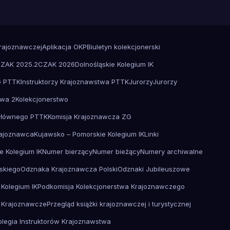
Krajoznawczej
Aplikacja OKP
Biuletyn kolekcjonerski
ZAK 2025.2
CZAK 2026
Dolnośląskie Kolegium IK
G PTTK
Instruktorzy Krajoznawstwa PTTK
Jurorzy
Jurorzy
twa 2
Kolekcjonerstwo
Głównego PTTK
Komisja Krajoznawcza ZG
ajoznawca
Kujawsko – Pomorskie Kolegium IK
Linki
e Kolegium IK
Numer bierzący
Numer bieżący
Numery archiwalne
skiego
Odznaka Krajoznawcza Polski
Odznaki Jubileuszowe
 Kolegium IK
Podkomisja Kolekcjonerstwa Krajoznawczego
 Krajoznawcze
Przegląd książki krajoznawczej i turystycznej
olegia Instruktorów Krajoznawstwa