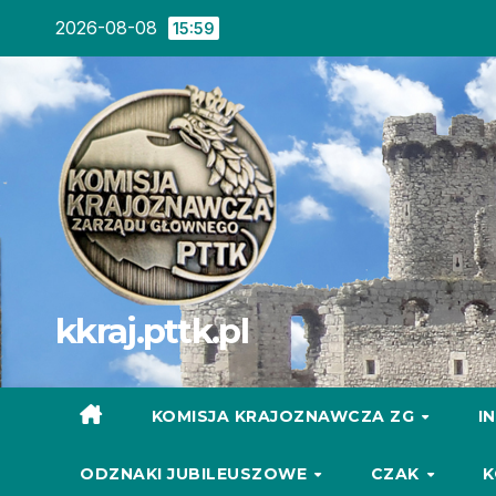
Skip
2026-08-08
15:59
to
content
kkraj.pttk.pl
KOMISJA KRAJOZNAWCZA ZG
I
ODZNAKI JUBILEUSZOWE
CZAK
K