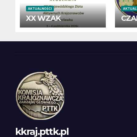
AKTUALNOŚCI
AKTUAL
XX WZAK
CZA
kkraj.pttk.pl