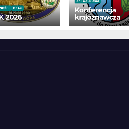
AKTUALNOŚCI
Konferencja
NOŚCI
CZAK
K 2026
krajoznawcza