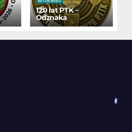
AKTUALNOŚCI
120 lat PTK –
Odznaka