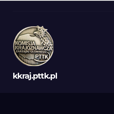
kkraj.pttk.pl