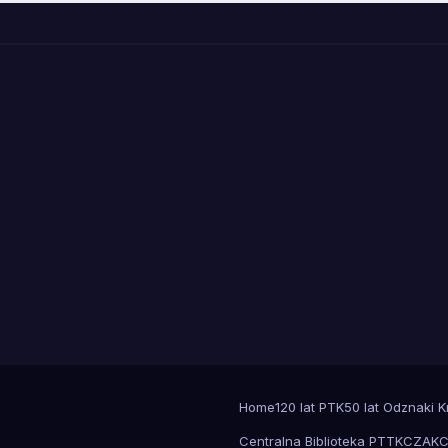
Home
120 lat PTK
50 lat Odznaki 
Centralna Biblioteka PTTK
CZAK
C