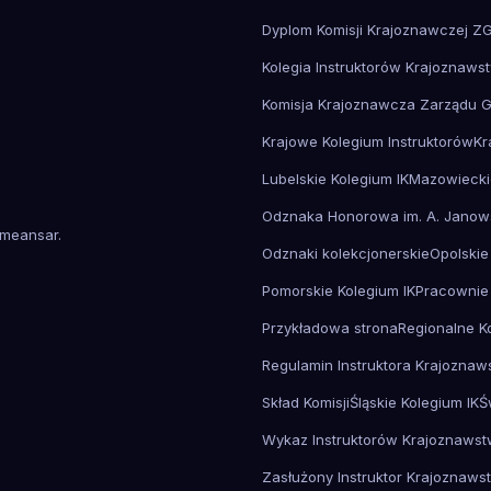
Dyplom Komisji Krajoznawczej Z
Kolegia Instruktorów Krajoznaws
Komisja Krajoznawcza Zarządu 
Krajowe Kolegium Instruktorów
Kr
Lubelskie Kolegium IK
Mazowiecki
Odznaka Honorowa im. A. Janow
meansar
.
Odznaki kolekcjonerskie
Opolskie
Pomorskie Kolegium IK
Pracownie
Przykładowa strona
Regionalne K
Regulamin Instruktora Krajozna
Skład Komisji
Śląskie Kolegium IK
Ś
Wykaz Instruktorów Krajoznaws
Zasłużony Instruktor Krajoznaws