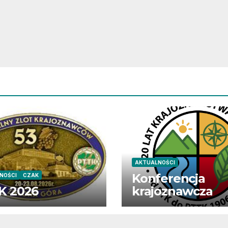
AKTUALNOŚCI
Konferencja
NOŚCI
CZAK
K 2026
krajoznawcza