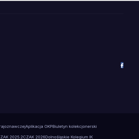
Krajoznawczej
Aplikacja OKP
Biuletyn kolekcjonerski
ZAK 2025.2
CZAK 2026
Dolnośląskie Kolegium IK