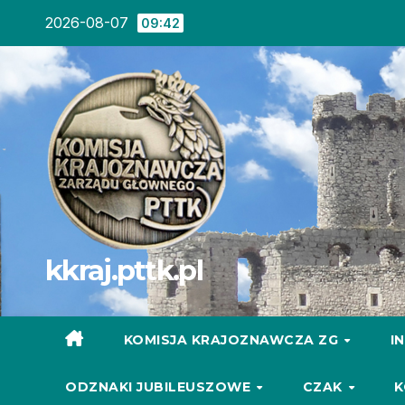
Skip
2026-08-07
09:42
to
content
kkraj.pttk.pl
KOMISJA KRAJOZNAWCZA ZG
I
ODZNAKI JUBILEUSZOWE
CZAK
K