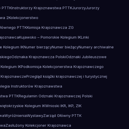
G PTTK
Instruktorzy Krajoznawstwa PTTK
Jurorzy
Jurorzy
twa 2
Kolekcjonerstwo
Głównego PTTK
Komisja Krajoznawcza ZG
ajoznawca
Kujawsko – Pomorskie Kolegium IK
Linki
e Kolegium IK
Numer bierzący
Numer bieżący
Numery archiwalne
skiego
Odznaka Krajoznawcza Polski
Odznaki Jubileuszowe
 Kolegium IK
Podkomisja Kolekcjonerstwa Krajoznawczego
 Krajoznawcze
Przegląd książki krajoznawczej i turystycznej
olegia Instruktorów Krajoznawstwa
wstwa PTTK
Regulamin Odznaki Krajoznawczej Polski
więtokrzyskie Kolegium IK
Wnioski IKR, IKP, ZIK
twa
Wyróżnienia
Wystawy
Zarząd Główny PTTK
twa
Zasłużony Kolekcjoner Krajoznawca