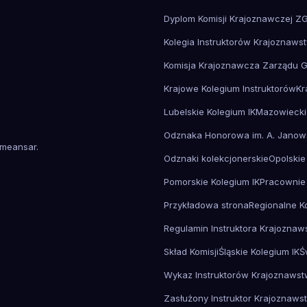
Dyplom Komisji Krajoznawczej Z
Kolegia Instruktorów Krajoznaws
Komisja Krajoznawcza Zarządu 
Krajowe Kolegium Instruktorów
Kr
Lubelskie Kolegium IK
Mazowiecki
Odznaka Honorowa im. A. Janow
meansar
.
Odznaki kolekcjonerskie
Opolskie
Pomorskie Kolegium IK
Pracownie
Przykładowa strona
Regionalne K
Regulamin Instruktora Krajozna
Skład Komisji
Śląskie Kolegium IK
Ś
Wykaz Instruktorów Krajoznaws
Zasłużony Instruktor Krajoznaws