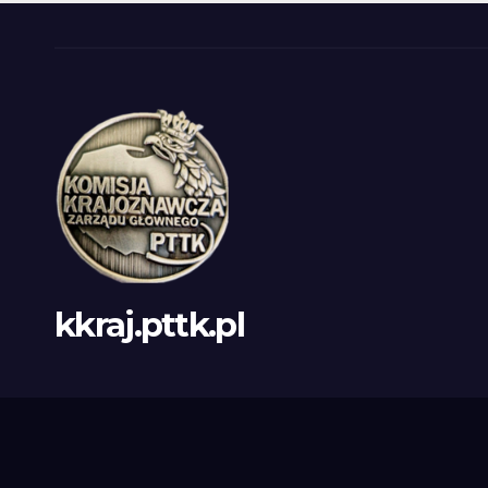
kkraj.pttk.pl