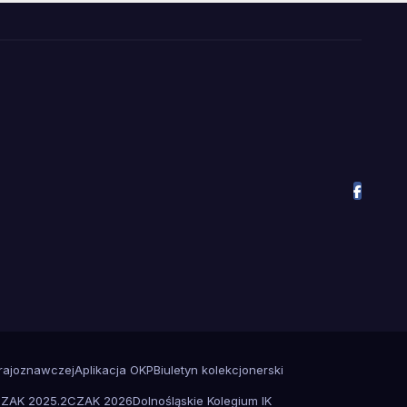
Krajoznawczej
Aplikacja OKP
Biuletyn kolekcjonerski
ZAK 2025.2
CZAK 2026
Dolnośląskie Kolegium IK