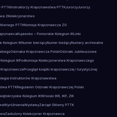
G PTTK
Instruktorzy Krajoznawstwa PTTK
Jurorzy
Jurorzy
twa 2
Kolekcjonerstwo
Głównego PTTK
Komisja Krajoznawcza ZG
ajoznawca
Kujawsko – Pomorskie Kolegium IK
Linki
e Kolegium IK
Numer bierzący
Numer bieżący
Numery archiwalne
skiego
Odznaka Krajoznawcza Polski
Odznaki Jubileuszowe
 Kolegium IK
Podkomisja Kolekcjonerstwa Krajoznawczego
 Krajoznawcze
Przegląd książki krajoznawczej i turystycznej
olegia Instruktorów Krajoznawstwa
wstwa PTTK
Regulamin Odznaki Krajoznawczej Polski
więtokrzyskie Kolegium IK
Wnioski IKR, IKP, ZIK
twa
Wyróżnienia
Wystawy
Zarząd Główny PTTK
twa
Zasłużony Kolekcjoner Krajoznawca