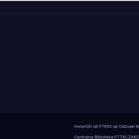
Home
120 lat PTK
50 lat Odznaki 
Centralna Biblioteka PTTK
CZAK
C