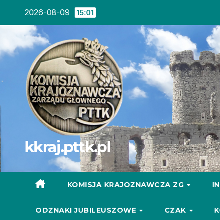
Skip
2026-08-09
15:01
to
content
kkraj.pttk.pl
KOMISJA KRAJOZNAWCZA ZG
I
ODZNAKI JUBILEUSZOWE
CZAK
K