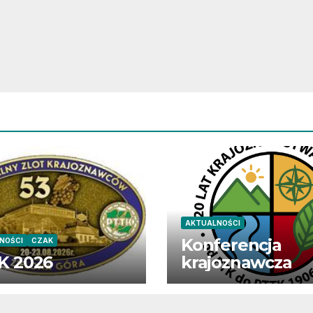
AKTUALNOŚCI
Konferencja
NOŚCI
CZAK
K 2026
krajoznawcza