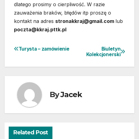
dlatego prosimy o cierpliwość. W razie
zauważenia braków, błędów itp proszę o
kontakt na adres
stronakkraj@gmail.com
lub
poczta@kkraj.pttk.pl
Turysta – zamówienie
Biuletyn
Nawigacja
Kolekcjonerski
wpisu
By
Jacek
Related Post