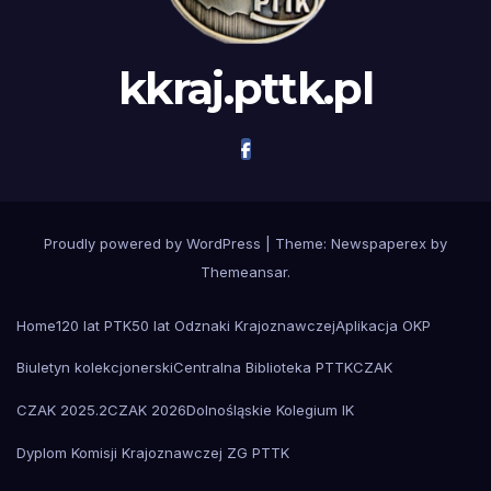
kkraj.pttk.pl
Proudly powered by WordPress
|
Theme: Newspaperex by
Themeansar
.
Home
120 lat PTK
50 lat Odznaki Krajoznawczej
Aplikacja OKP
Biuletyn kolekcjonerski
Centralna Biblioteka PTTK
CZAK
CZAK 2025.2
CZAK 2026
Dolnośląskie Kolegium IK
Dyplom Komisji Krajoznawczej ZG PTTK