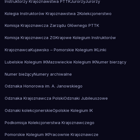
Instruktorzy Krajoznawstwa PTTK
Jurorzy
Jurorzy
Kolegia Instruktorów Krajoznawstwa 2
Kolekcjonerstwo
Komisja Krajoznawcza Zarządu Głównego PTTK
Komisja Krajoznawcza ZG
Krajowe Kolegium Instruktorów
Krajoznawca
Kujawsko – Pomorskie Kolegium IK
Linki
Lubelskie Kolegium IK
Mazowieckie Kolegium IK
Numer bierzący
Numer bieżący
Numery archiwalne
Odznaka Honorowa im. A. Janowskiego
Odznaka Krajoznawcza Polski
Odznaki Jubileuszowe
Odznaki kolekcjonerskie
Opolskie Kolegium IK
Podkomisja Kolekcjonerstwa Krajoznawczego
Pomorskie Kolegium IK
Pracownie Krajoznawcze