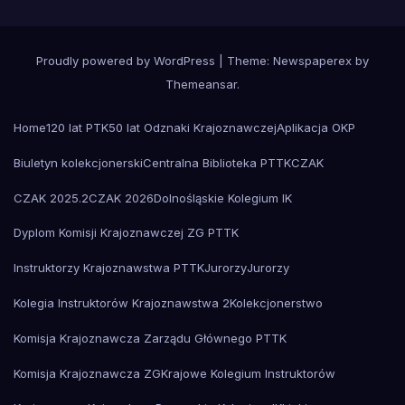
Proudly powered by WordPress
|
Theme: Newspaperex by
Themeansar
.
Home
120 lat PTK
50 lat Odznaki Krajoznawczej
Aplikacja OKP
Biuletyn kolekcjonerski
Centralna Biblioteka PTTK
CZAK
CZAK 2025.2
CZAK 2026
Dolnośląskie Kolegium IK
Dyplom Komisji Krajoznawczej ZG PTTK
Instruktorzy Krajoznawstwa PTTK
Jurorzy
Jurorzy
Kolegia Instruktorów Krajoznawstwa 2
Kolekcjonerstwo
Komisja Krajoznawcza Zarządu Głównego PTTK
Komisja Krajoznawcza ZG
Krajowe Kolegium Instruktorów