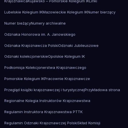
Krajoznawca
Kujawsko – Pomorskie Kolegium IK
Linki
Lubelskie Kolegium IK
Mazowieckie Kolegium IK
Numer bierzący
Numer bieżący
Numery archiwalne
Odznaka Honorowa im. A. Janowskiego
Odznaka Krajoznawcza Polski
Odznaki Jubileuszowe
Odznaki kolekcjonerskie
Opolskie Kolegium IK
Podkomisja Kolekcjonerstwa Krajoznawczego
Pomorskie Kolegium IK
Pracownie Krajoznawcze
Przegląd książki krajoznawczej i turystycznej
Przykładowa strona
Regionalne Kolegia Instruktorów Krajoznawstwa
Regulamin Instruktora Krajoznawstwa PTTK
Regulamin Odznaki Krajoznawczej Polski
Skład Komisji