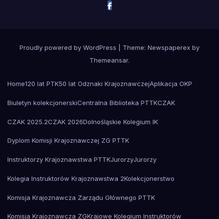
Proudly powered by WordPress
|
Theme: Newspaperex by
Themeansar
.
Home
120 lat PTK
50 lat Odznaki Krajoznawczej
Aplikacja OKP
Biuletyn kolekcjonerski
Centralna Biblioteka PTTK
CZAK
CZAK 2025.2
CZAK 2026
Dolnośląskie Kolegium IK
Dyplom Komisji Krajoznawczej ZG PTTK
Instruktorzy Krajoznawstwa PTTK
Jurorzy
Jurorzy
Kolegia Instruktorów Krajoznawstwa 2
Kolekcjonerstwo
Komisja Krajoznawcza Zarządu Głównego PTTK
Komisja Krajoznawcza ZG
Krajowe Kolegium Instruktorów