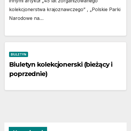
innymi artykuł „45 lat zorganizowanego
kolekcjonerstwa krajoznawczego” , „Polskie Parki
Narodowe na…
BIULETYN
Biuletyn kolekcjonerski (bieżący i
poprzednie)