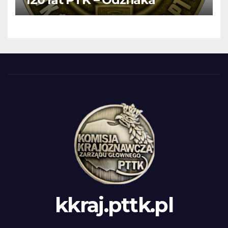
kkraj.pttk.pl