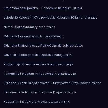
Krajoznawca
Kujawsko – Pomorskie Kolegium IK
Linki
Lubelskie Kolegium IK
Mazowieckie Kolegium IK
Numer bierzący
Numer bieżący
Numery archiwalne
Odznaka Honorowa im. A. Janowskiego
Odznaka Krajoznawcza Polski
Odznaki Jubileuszowe
Odznaki kolekcjonerskie
Opolskie Kolegium IK
Podkomisja Kolekcjonerstwa Krajoznawczego
Pomorskie Kolegium IK
Pracownie Krajoznawcze
Przegląd książki krajoznawczej i turystycznej
Przykładowa strona
Regionalne Kolegia Instruktorów Krajoznawstwa
Regulamin Instruktora Krajoznawstwa PTTK