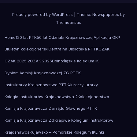
Proudly powered by WordPress
|
Theme: Newspaperex by
Themeansar
.
Home
120 lat PTK
50 lat Odznaki Krajoznawczej
Aplikacja OKP
Biuletyn kolekcjonerski
Centralna Biblioteka PTTK
CZAK
CZAK 2025.2
CZAK 2026
Dolnośląskie Kolegium IK
Dyplom Komisji Krajoznawczej ZG PTTK
Instruktorzy Krajoznawstwa PTTK
Jurorzy
Jurorzy
Kolegia Instruktorów Krajoznawstwa 2
Kolekcjonerstwo
Komisja Krajoznawcza Zarządu Głównego PTTK
Komisja Krajoznawcza ZG
Krajowe Kolegium Instruktorów
Krajoznawca
Kujawsko – Pomorskie Kolegium IK
Linki