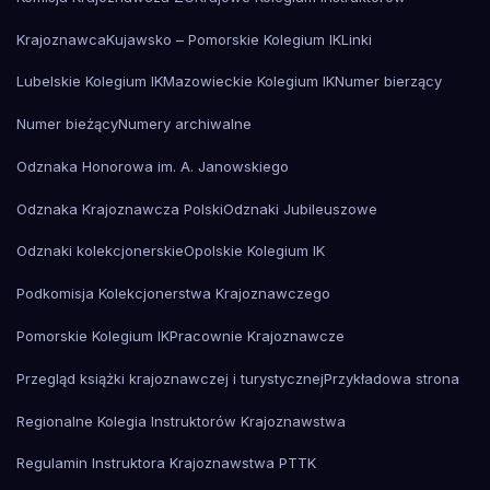
Krajoznawca
Kujawsko – Pomorskie Kolegium IK
Linki
Lubelskie Kolegium IK
Mazowieckie Kolegium IK
Numer bierzący
Numer bieżący
Numery archiwalne
Odznaka Honorowa im. A. Janowskiego
Odznaka Krajoznawcza Polski
Odznaki Jubileuszowe
Odznaki kolekcjonerskie
Opolskie Kolegium IK
Podkomisja Kolekcjonerstwa Krajoznawczego
Pomorskie Kolegium IK
Pracownie Krajoznawcze
Przegląd książki krajoznawczej i turystycznej
Przykładowa strona
Regionalne Kolegia Instruktorów Krajoznawstwa
Regulamin Instruktora Krajoznawstwa PTTK