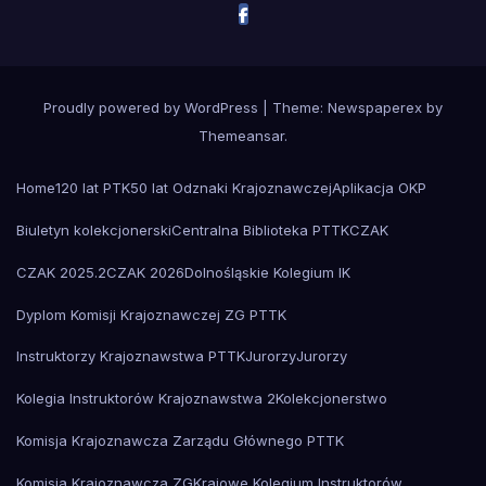
Proudly powered by WordPress
|
Theme: Newspaperex by
Themeansar
.
Home
120 lat PTK
50 lat Odznaki Krajoznawczej
Aplikacja OKP
Biuletyn kolekcjonerski
Centralna Biblioteka PTTK
CZAK
CZAK 2025.2
CZAK 2026
Dolnośląskie Kolegium IK
Dyplom Komisji Krajoznawczej ZG PTTK
Instruktorzy Krajoznawstwa PTTK
Jurorzy
Jurorzy
Kolegia Instruktorów Krajoznawstwa 2
Kolekcjonerstwo
Komisja Krajoznawcza Zarządu Głównego PTTK
Komisja Krajoznawcza ZG
Krajowe Kolegium Instruktorów