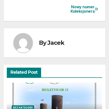
Nowy numer
Nawigacja
Kolekcjonera
wpisu
By
Jacek
Related Post
BEZ KATEGORII