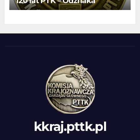
120 lat PTK – Odznaka
kkraj.pttk.pl