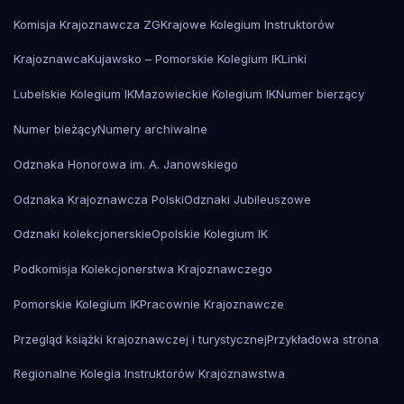
Komisja Krajoznawcza ZG
Krajowe Kolegium Instruktorów
Krajoznawca
Kujawsko – Pomorskie Kolegium IK
Linki
Lubelskie Kolegium IK
Mazowieckie Kolegium IK
Numer bierzący
Numer bieżący
Numery archiwalne
Odznaka Honorowa im. A. Janowskiego
Odznaka Krajoznawcza Polski
Odznaki Jubileuszowe
Odznaki kolekcjonerskie
Opolskie Kolegium IK
Podkomisja Kolekcjonerstwa Krajoznawczego
Pomorskie Kolegium IK
Pracownie Krajoznawcze
Przegląd książki krajoznawczej i turystycznej
Przykładowa strona
Regionalne Kolegia Instruktorów Krajoznawstwa