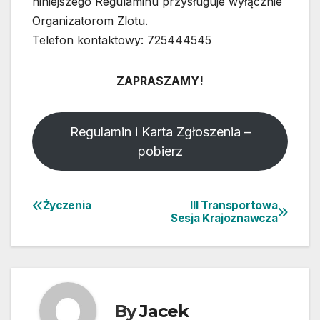
niniejszego Regulaminu przysługuje wyłącznie
Organizatorom Zlotu.
Telefon kontaktowy: 725444545
ZAPRASZAMY!
Regulamin i Karta Zgłoszenia –
pobierz
Życzenia
III Transportowa
Nawigacja
Sesja Krajoznawcza
wpisu
By
Jacek