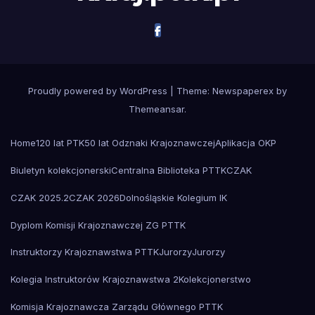
Proudly powered by WordPress
|
Theme: Newspaperex by
Themeansar
.
Home
120 lat PTK
50 lat Odznaki Krajoznawczej
Aplikacja OKP
Biuletyn kolekcjonerski
Centralna Biblioteka PTTK
CZAK
CZAK 2025.2
CZAK 2026
Dolnośląskie Kolegium IK
Dyplom Komisji Krajoznawczej ZG PTTK
Instruktorzy Krajoznawstwa PTTK
Jurorzy
Jurorzy
Kolegia Instruktorów Krajoznawstwa 2
Kolekcjonerstwo
Komisja Krajoznawcza Zarządu Głównego PTTK