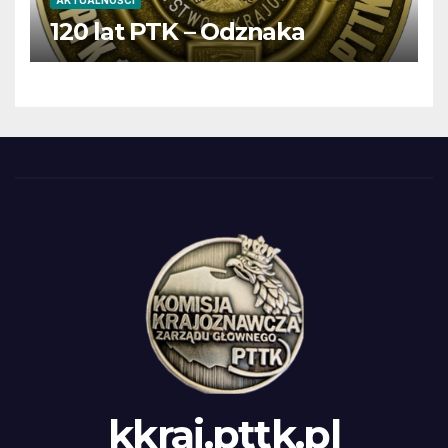
AKTUALNOŚCI
120 lat PTK – Odznaka
kkraj.pttk.pl